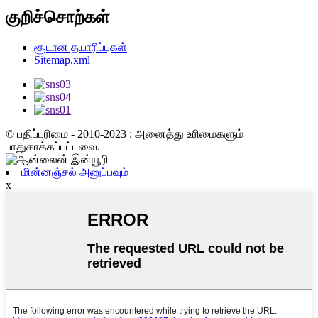
குறிச்சொற்கள்
சூடான தயாரிப்புகள்
Sitemap.xml
© பதிப்புரிமை - 2010-2023 : அனைத்து உரிமைகளும்
பாதுகாக்கப்பட்டவை.
மின்னஞ்சல் அனுப்பவும்
x