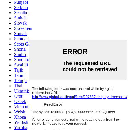
Punjabi
Serbian
Sesotho
Sinhala
Slovak
Slovenian
Somali
Samoan
Scots Gaelic
Shona
Sindhi
Sundanese
Swahili
Tajik
Tamil
Telugu
Thai
Ukrainian
Urdu
Uzbek
Vietnamese
Welsh
Xhosa
Yiddish
Yoruba