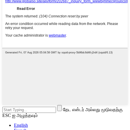
தேட என்டர் அல்லது மூடுவதற்கு
ESC ஐ அழுத்தவும்
English