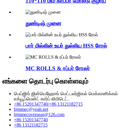
110*110 மிமீ காப்பர் மோல்டு குழாய்
துண்டிஷ் முனை
பார் மில்லின் உயர் துல்லிய HSS ரோல்
MC ROLLS & ரப்பர் ரோலர்
எங்களை தொடர்பு கொள்ளவும்
பெய்ஜிங் ஜின்யெஹோங் மெட்டலர்ஜிகல் மெக்கானிக்கல்
எக்யூப்மென்ட் கார்ப் லிமிடெட்.
+86 15201347740/+86 13121182715
bjmmec@yeah.net
bjmmecoverseas@126.com
+86 15201347740
+86 13121182715