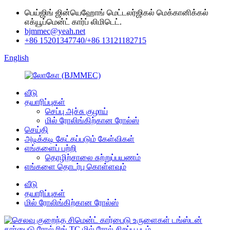
பெய்ஜிங் ஜின்யெஹோங் மெட்டலர்ஜிகல் மெக்கானிக்கல்
எக்யூப்மென்ட் கார்ப் லிமிடெட்.
bjmmec@yeah.net
+86 15201347740/+86 13121182715
English
வீடு
தயாரிப்புகள்
செப்பு அச்சு குழாய்
மில் ரோலிங்கிற்கான ரோல்ஸ்
செய்தி
அடிக்கடி கேட்கப்படும் கேள்விகள்
எங்களைப் பற்றி
தொழிற்சாலை சுற்றுப்பயணம்
எங்களை தொடர்பு கொள்ளவும்
வீடு
தயாரிப்புகள்
மில் ரோலிங்கிற்கான ரோல்ஸ்