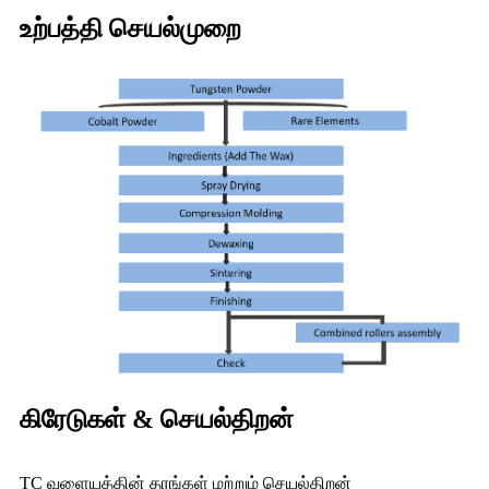
உற்பத்தி செயல்முறை
கிரேடுகள் & செயல்திறன்
TC வளையத்தின் தரங்கள் மற்றும் செயல்திறன்