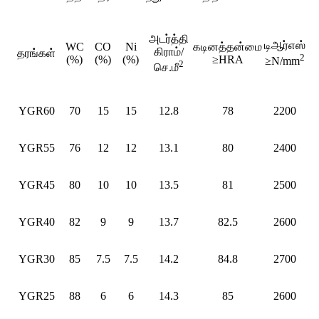
அடர்த்தி
டிஆர்எஸ்
WC
CO
Ni
கடினத்தன்மை
கிராம்/
தரங்கள்
2
(%)
(%)
(%)
≥HRA
≥N/mm
2
செ.மீ
YGR60
70
15
15
12.8
78
2200
YGR55
76
12
12
13.1
80
2400
YGR45
80
10
10
13.5
81
2500
YGR40
82
9
9
13.7
82.5
2600
YGR30
85
7.5
7.5
14.2
84.8
2700
YGR25
88
6
6
14.3
85
2600